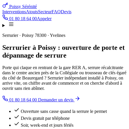
Poissy Sérénité
Interventions
Atouts
Secteur
FAQ
Devis
01 80 18 64 00
Appeler
Serrurier · Poissy 78300 · Yvelines
Serrurier à Poissy : ouverture de porte et
dépannage de serrure
Porte qui claque en rentrant de la gare RER A, serrure récalcitrante
dans le centre ancien près de la Collégiale ou trousseau de clés égaré
du côté de Beauregard ? Serrurier indépendant installé à Poissy, on
arrive vite, on chiffre avant de commencer et on cherche d'abord à
ouvrir sans rien abîmer.
01 80 18 64 00
Demander un devis
Ouverture sans casse quand la serrure le permet
Devis gratuit par téléphone
Soir, week-end et jours fériés